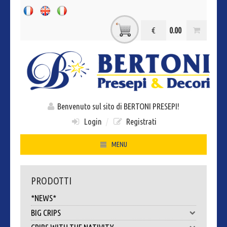
€
0.00
Benvenuto sul sito di BERTONI PRESEPI!
Login
/
Registrati
MENU
HOME
PRODOTTI
CHI SIAMO
*NEWS*
CONTACTS
BIG CRIPS
DOVE SIAMO