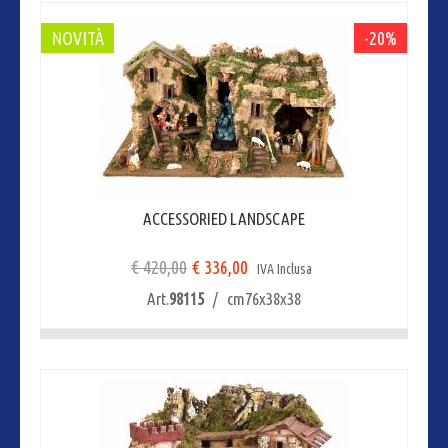
NOVITÀ
-20%
ACCESSORIED LANDSCAPE
€ 420,00
€ 336,00
IVA Inclusa
Art.
98115
/ cm76x38x38