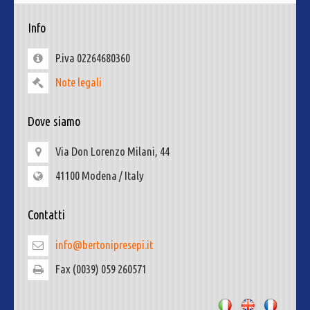
Info
P.iva 02264680360
Note legali
Dove siamo
Via Don Lorenzo Milani, 44
41100 Modena / Italy
Contatti
info@bertonipresepi.it
Fax (0039) 059 260571