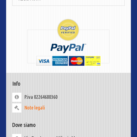
Info
P.iva 02264680360
Note legali
Dove siamo