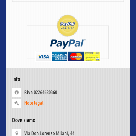
Info
P.iva 02264680360
Note legali
Dove siamo
Via Don Lorenzo Milani, 44