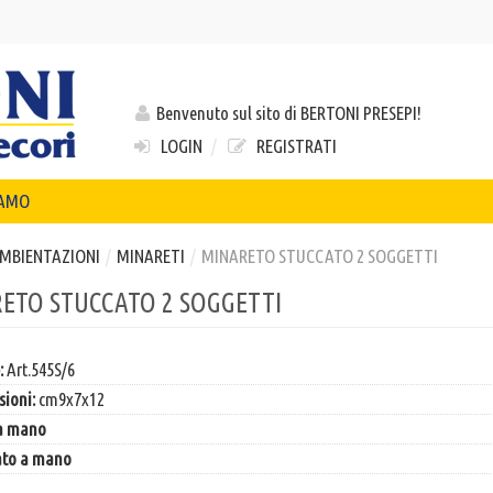
Benvenuto sul sito di BERTONI PRESEPI!
LOGIN
/
REGISTRATI
IAMO
MBIENTAZIONI
/
MINARETI
/
MINARETO STUCCATO 2 SOGGETTI
ETO STUCCATO 2 SOGGETTI
:
Art.545S/6
ioni:
cm9x7x12
 a mano
ato a mano