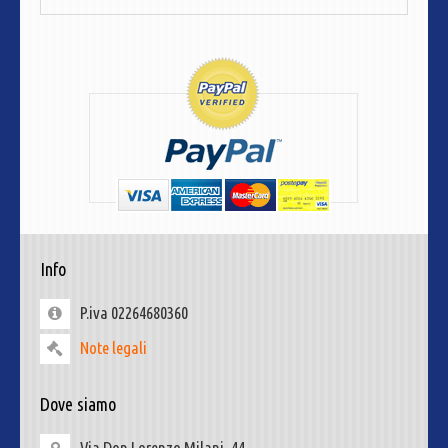
Info
P.iva 02264680360
Note legali
Dove siamo
Via Don Lorenzo Milani, 44