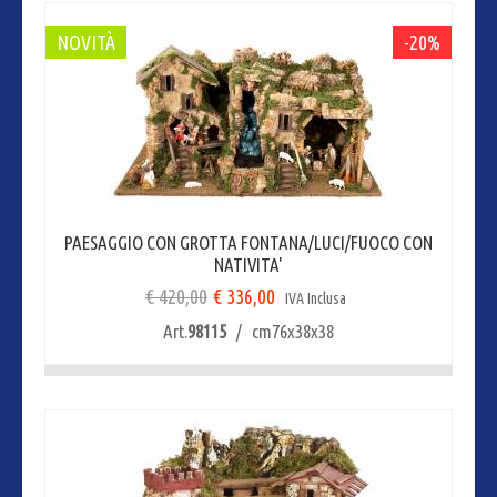
NOVITÀ
-20%
PAESAGGIO CON GROTTA FONTANA/LUCI/FUOCO CON
NATIVITA'
€ 420,00
€ 336,00
IVA Inclusa
Art.
98115
/ cm76x38x38