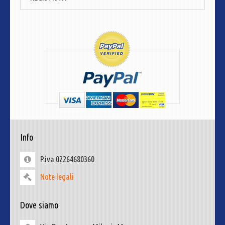
Info
P.iva 02264680360
Note legali
Dove siamo