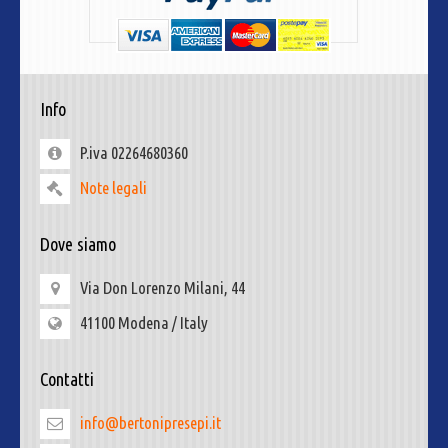
Info
P.iva 02264680360
Note legali
Dove siamo
Via Don Lorenzo Milani, 44
41100 Modena / Italy
Contatti
info@bertonipresepi.it