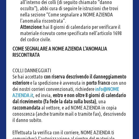
all'interno dei colli (di seguito chiamato “danno
occulto”), abbi cura di seguire le istruzioni che trovi
nella sezione “Come segnalare a NOME AZIENDA
l'anomalia riscontrata”.
Attenzione:
hai 8 giorni di calendario per verificare il
materiale ricevuto come specificato nell'articolo 1698
del codice civile.
COME SEGNALARE A NOME AZIENDA L'ANOMALIA
RISCONTRATA
COLLI DANNEGGIATI
Se hai accettato
con riserva descrivendo il danneggiamento
esteriore
e la spedizione è avvenuta in
porto franco
con uno
dei nostri corrieri convenzionati, richiedere
info@NOME
AZIENDA.it
, ed invia,
entro e non oltre 8 giorni di calendario
dal ricevimento (fa fede la data sulla busta)
, una
raccomandata
al vettore, e ad NOME AZIENDA in copia
conoscenza (anche tramite mail o tramite fax), descrivendo
il danno subito.
Effettuata la verifica con il corriere, NOME AZIENDA ti
comunicherà l'autorizzazione al rientro del materiale