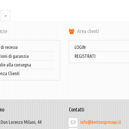
>
nzie
Area clienti
 di recesso
LOGIN
ioni di garanzia
REGISTRATI
ie alla consegna
enza Clienti
mo
Contatti
 Don Lorenzo Milani, 44
info@bertonipresepi.it