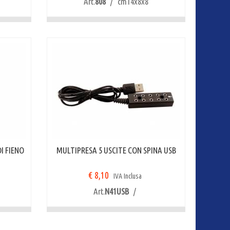
Art.
808
/ cm14x8x8
I FIENO
MULTIPRESA 5 USCITE CON SPINA USB
€ 8,10
IVA Inclusa
Art.
N41USB
/