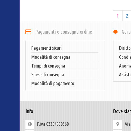
1
2
Pagamenti e consegna ordine
Gara
Pagamenti sicuri
Diritto
Modalità di consegna
Condiz
Tempi di consegna
Anomal
Spese di consegna
Assist
Modalità di pagamento
Info
Dove sia
P.iva 02264680360
Via