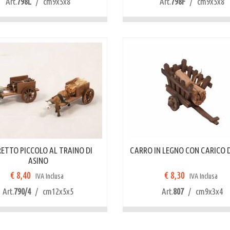
Art.
798L
/ cm9x5x8
Art.
798F
/ cm9x5x8
ETTO PICCOLO AL TRAINO DI
CARRO IN LEGNO CON CARICO D
ASINO
€ 8,40
€ 8,30
IVA Inclusa
IVA Inclusa
Art.
790/4
/ cm12x5x5
Art.
807
/ cm9x3x4