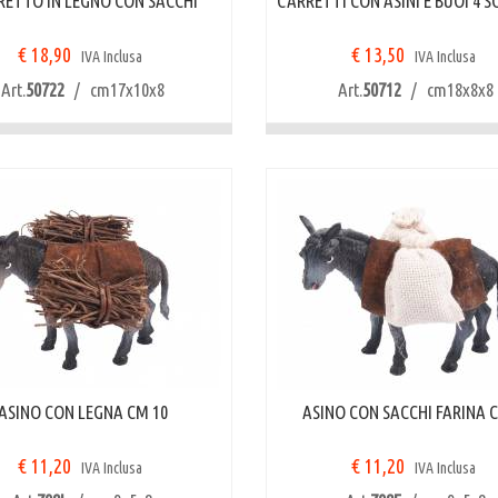
RETTO IN LEGNO CON SACCHI
CARRETTI CON ASINI E BUOI 4 
€ 18,90
€ 13,50
IVA Inclusa
IVA Inclusa
Art.
50722
/ cm17x10x8
Art.
50712
/ cm18x8x8
ASINO CON LEGNA CM 10
ASINO CON SACCHI FARINA 
€ 11,20
€ 11,20
IVA Inclusa
IVA Inclusa