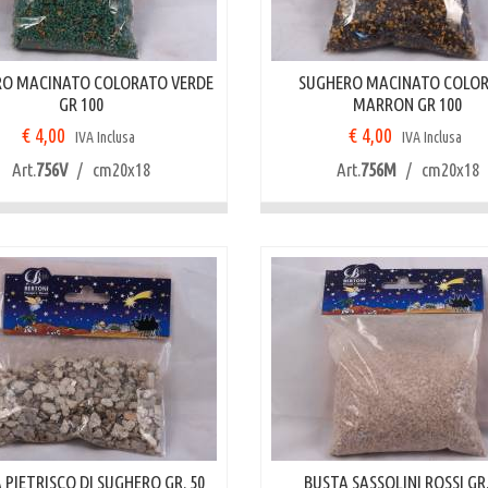
O MACINATO COLORATO VERDE
SUGHERO MACINATO COLO
GR 100
MARRON GR 100
€ 4,00
€ 4,00
IVA Inclusa
IVA Inclusa
Art.
756V
/ cm20x18
Art.
756M
/ cm20x18
 PIETRISCO DI SUGHERO GR. 50
BUSTA SASSOLINI ROSSI GR