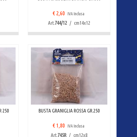
€ 2,60
IVA Inclusa
Art.
744/12
/ cm14x12
R 250
BUSTA GRANIGLIA ROSSA GR.250
€ 1,80
IVA Inclusa
Art.
745R
/ cm12x8