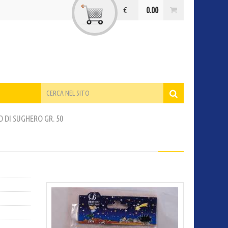
€
0.00
O DI SUGHERO GR. 50