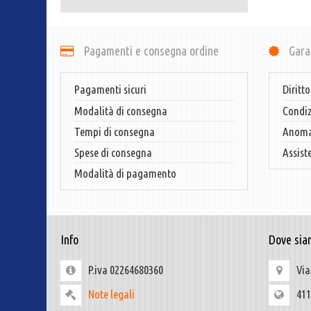
Pagamenti e consegna ordine
Gara
Pagamenti sicuri
Diritto
Modalità di consegna
Condiz
Tempi di consegna
Anomal
Spese di consegna
Assist
Modalità di pagamento
Info
Dove sia
P.iva 02264680360
Via
Note legali
411