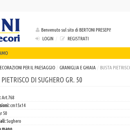
Benvenuto sul sito di BERTONI PRESEPI!
LOGIN
/
REGISTRATI
IAMO
ECORAZIONI PER IL PAESAGGIO
/
GRANIGLIA E GHIAIA
/
BUSTA PIETRISC
 PIETRISCO DI SUGHERO GR. 50
:
Art.768
ioni:
cm15x14
r 50
ali:
Sughero
 a mano