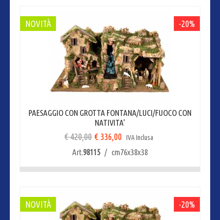
NOVITÀ
-20%
PAESAGGIO CON GROTTA FONTANA/LUCI/FUOCO CON
NATIVITA'
€ 420,00
€ 336,00
IVA Inclusa
Art.
98115
/ cm76x38x38
NOVITÀ
-20%