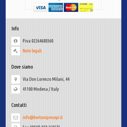
Info
P.iva 02264680360
Note legali
Dove siamo
Via Don Lorenzo Milani, 44
41100 Modena / Italy
Contatti
info@bertonipresepi.it